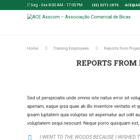
Seg - Sex 8:00 AM - 17:00 PM
(32) 3271-1875
ACE@AS
Home
Training Employees
Reports from Proje
REPORTS FROM
Sed ut perspiciatis unde omnis iste natus error sit 
aperiam, eaque ipsa quae ab illo inventore veritatis et
ipsam luptatem quia voluptas sit aspernatur aut odit a
voluptatem sequi nesciunt. Neque porro quisquam est, 
I WENT TO THE WOODS BECAUSE I WISHED TO