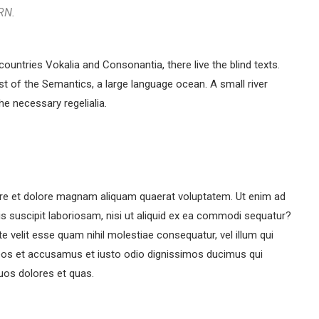
RN.
ountries Vokalia and Consonantia, there live the blind texts.
st of the Semantics, a large language ocean. A small river
he necessary regelialia.
re et dolore magnam aliquam quaerat voluptatem. Ut enim ad
s suscipit laboriosam, nisi ut aliquid ex ea commodi sequatur?
e velit esse quam nihil molestiae consequatur, vel illum qui
 eos et accusamus et iusto odio dignissimos ducimus qui
quos dolores et quas.