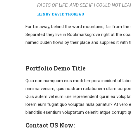
FACTS OF LIFE, AND SEE IF I COULD NOT LEA
HENRY DAVID THOREAU
Far far away, behind the word mountains, far from the c
Separated they live in Bookmarksgrove right at the coa
named Duden flows by their place and supplies it with t
Portfolio Demo Title
Quia non numquam eius modi tempora incidunt ut labo
minima veniam, quis nostrum rcitationem ullam corpori
Quis autem vel eum iure reprehenderit qui in ea voluptat
lorem eum fugiat quo voluptas nulla pariatur? At vero
blanditiis esentium voluptatum deleniti atque corrupti 
Contact US Now: