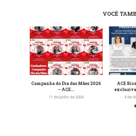
VOCÊ TAMB
 Namorados
Campanha do Dia das Mães 2026
ACE Bica
.
– ACE...
exclusiva 
24
11 de junho de 2026
4 de 