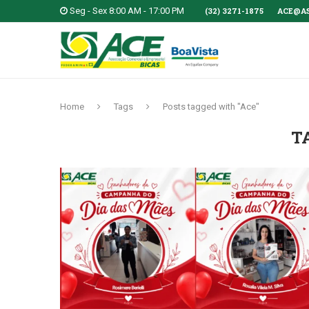
Seg - Sex 8:00 AM - 17:00 PM
(32) 3271-1875
ACE@A
Home
Tags
Posts tagged with "Ace"
T