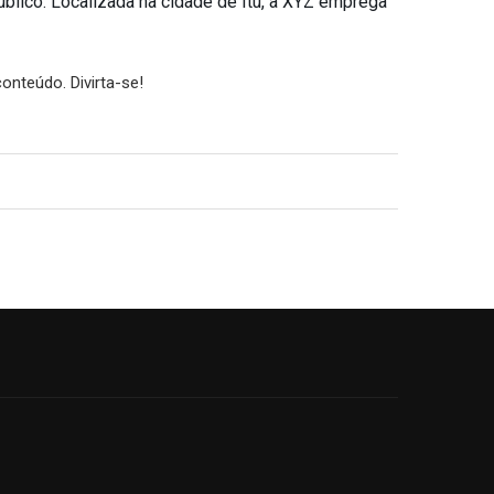
blico. Localizada na cidade de Itu, a XYZ emprega
onteúdo. Divirta-se!